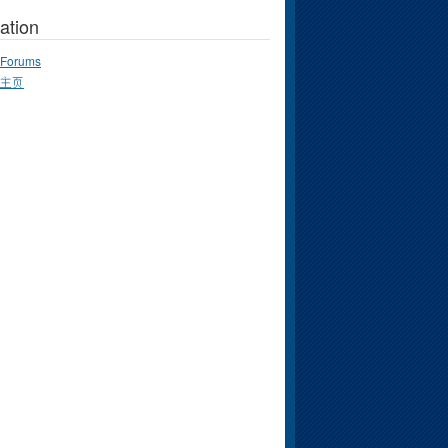
ation
Forums
主页