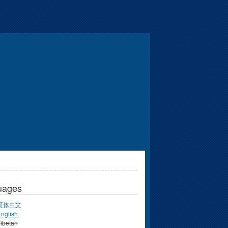
uages
简体中文
nglish
ibetan