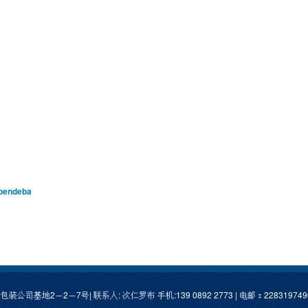
/pendeba
基地2－2－7号| 联系人: 次仁罗布 手机:139 0892 2773 | 电邮：
22831974